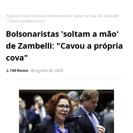
Página inicial
Noticias
Bolsonaristas 'soltam a mão' de Zambelli:
"Cavou a própria cova"
Bolsonaristas 'soltam a mão'
de Zambelli: "Cavou a própria
cova"
100 Nome
Agosto 03, 2023