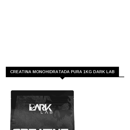
CREATINA MONOHIDRATADA PURA 1KG DARK LAB