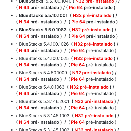
BlueStacks
5.5.100.1040
(
N32 pré-instalado
) /
(
N
64
pré-instalado )
/
(
Pie
64
pré-instalado )
BlueStacks 5.5.10.1001 (
N32 pré-instalado
) /
(
N 64
pré-instalado ) / (
Pie 64
pré-instalado )
BlueStacks 5.5.0.1083 (
N32 pré-instalado
) /
(
N 64
pré-instalado ) / (
Pie 64
pré-instalado )
BlueStacks 5.4.100.1026
(
N32 pré-instalado
) /
(
N 64
pré-instalado )
/
(
Pie 64
pré-instalado )
BlueStacks 5.4.100.1025
(
N32 pré-instalado
) /
(
N 64
pré-instalado )
/
(
Pie 64
pré-instalado )
BlueStacks 5.4.50.1009
(
N32 pré-instalado
) /
(
N 64
pré-instalado )
/
(
Pie 64
pré-instalado )
BlueStacks 5.4.0.1063
(
N32 pré-instalado
) /
(
N 64
pré-instalado )
/
(
Pie 64
pré-instalado )
BlueStacks 5.3.146.2001
(
N32 pré-instalado
) /
(
N 64
pré-instalado )
/
(
Pie 64
pré-instalado )
BlueStacks 5.3.145.1003
(
N32 pré-instalado
) /
(
N 64
pré-instalado )
/
(
Pie 64
pré-instalado )
BlueStacks 5.3.145.1002
(
N32 pré-instalado
) /