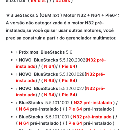
5.1.0.1129 (
64 bits
) / (
32 bits
)
★BlueStacks 5 (OEM:nxt
) Motor N32 + N64 + Pie64:
A versão não categorizada é o motor N32 pré-
instalado,
se você quiser usar outros motores, você
precisa construir a partir do gerenciador multimotor.
Próximos BlueStacks
5.6
NOVO BlueStacks
5.5.120.2002
(
N32 pré-
instalado
) / (
N
64
)
/
(
Pie
64
)
NOVO BlueStacks
5.5.120.1028
(
N32 pré-
instalado
) / (
N
64
)
/
(
Pie
64
)
NOVO BlueStacks
5.5.120.1027
(
N32 pré-
instalado
) / (
N
64
)
/
(
Pie
64
)
BlueStacks
5.5.101.1002
(
N32 pré-instalado
) /
(
N
64
pré-instalado )
/
(
Pie
64
pré-instalado )
BlueStacks
5.5.101.1001
(
N32 pré-instalado
) /
(
N
64
pré-instalado )
/
(
Pie
64
pré-instalado )