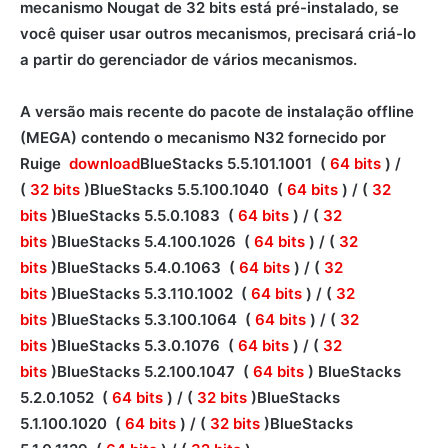
mecanismo Nougat de 32 bits está pré-instalado, se
você quiser usar outros mecanismos,
precisará
criá-lo
a partir do gerenciador de vários mecanismos.
A versão mais recente do pacote de instalação offline
(MEGA) contendo o mecanismo N32 fornecido por
Ruige
download
BlueStacks 5.5.101.1001 (
64 bits
) /
(
32 bits
)BlueStacks 5.5.100.1040 (
64 bits
) / (
32
bits
)BlueStacks 5.5.0.1083 (
64 bits
) / (
32
bits
)BlueStacks 5.4.100.1026 (
64 bits
) / (
32
bits
)BlueStacks 5.4.0.1063 (
64 bits
) / (
32
bits
)BlueStacks 5.3.110.1002 (
64 bits
) / (
32
bits
)BlueStacks 5.3.100.1064 (
64 bits
) / (
32
bits
)BlueStacks 5.3.0.1076 (
64 bits
) / (
32
bits
)BlueStacks 5.2.100.1047 (
64 bits
) BlueStacks
5.2.0.1052 (
64 bits
) / (
32 bits
)BlueStacks
5.1.100.1020 (
64 bits
) / (
32 bits
)BlueStacks