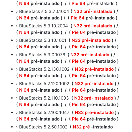
(
N 64
pré-instalado )
/
(
Pie 64
pré-instalado )
BlueStack s 5.3.70.1004
(
N32 pré-instalado
) /
(
N
64
pré-instalado )
/
(
Pie
64
pré-instalado )
BlueStacks 5.3.10.2004
(
N32 pré-instalado
) /
(
N 64
pré-instalado )
/
(
Pie 64
pré-instalado )
BlueStacks 5.3.10.1001
(
N32 pré-instalado
) /
(
N 64
pré-instalado )
/
(
Pie 64
pré-instalado )
BlueStacks 5.3.0.1076
(
N32 pré-instalado
) /
(
N 64
pré-instalado )
/
(
Pie 64
pré-instalado )
BlueStacks 5.2.130.1002
(
N32 pré-instalado
) /
(
N 64
pré-instalado )
/
(
Pie 64
pré-instalado )
BlueStacks 5.2.120.1002
(
N32 pré-instalado
) /
(
N 64
pré-instalado )
/
(
Pie 64
pré-instalado )
BlueStacks 5.2.110.1003
(
N32 pré-instalado
) /
(
N 64
pré-instalado )
/
(
Pie 64
pré-instalado )
BlueStacks 5.2.100.1047
(
N32 pré-instalado
) /
(
N 64
pré-instalado )
/
(
Pie 64
pré-instalado )
BlueStacks 5.2.50.1002
(
N32 pré
-instalado