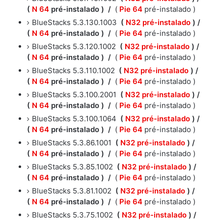
(
N 64
pré-instalado )
/
(
Pie 64
pré-instalado )
BlueStacks 5.3.130.1003
(
N32 pré-instalado
) /
(
N 64
pré-instalado )
/
(
Pie 64
pré-instalado )
BlueStacks 5.3.120.1002
(
N32 pré-instalado
) /
(
N 64
pré-instalado )
/
(
Pie 64
pré-instalado )
BlueStacks 5.3.110.1002
(
N32 pré-instalado
) /
(
N 64
pré-instalado )
/
(
Pie 64
pré-instalado )
BlueStacks 5.3.100.2001
(
N32 pré-instalado
) /
(
N 64
pré-instalado )
/
(
Pie 64
pré-instalado )
BlueStacks 5.3.100.1064
(
N32 pré-instalado
) /
(
N 64
pré-instalado )
/
(
Pie 64
pré-instalado )
BlueStacks 5.3.86.1001
(
N32 pré-instalado
) /
(
N 64
pré-instalado )
/
(
Pie 64
pré-instalado )
BlueStacks 5.3.85.1002
(
N32 pré-instalado
) /
(
N 64
pré-instalado )
/
(
Pie 64
pré-instalado )
BlueStacks 5.3.81.1002
(
N32 pré-instalado
) /
(
N 64
pré-instalado )
/
(
Pie 64
pré-instalado )
BlueStacks 5.3.75.1002
(
N32 pré-instalado
) /