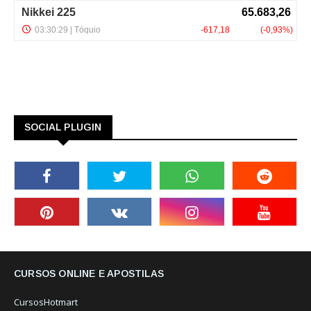
SOCIAL PLUGIN
CURSOS ONLINE E APOSTILAS
CursosHotmart