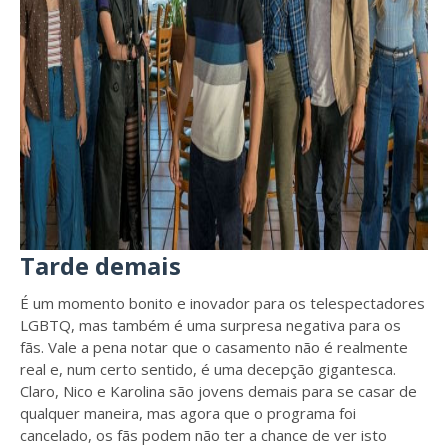
Tarde demais
É um momento bonito e inovador para os telespectadores
LGBTQ, mas também é uma surpresa negativa para os
fãs. Vale a pena notar que o casamento não é realmente
real e, num certo sentido, é uma decepção gigantesca.
Claro, Nico e Karolina são jovens demais para se casar de
qualquer maneira, mas agora que o programa foi
cancelado, os fãs podem não ter a chance de ver isto