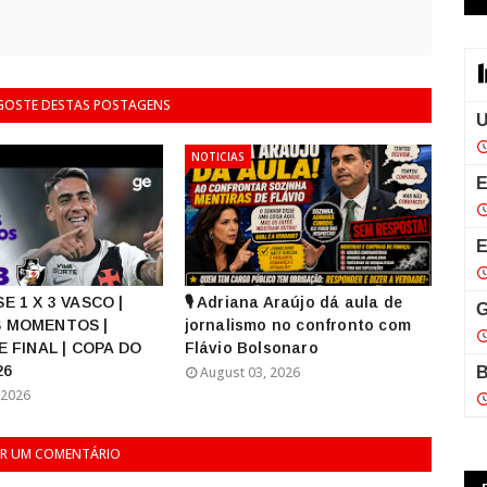
 GOSTE DESTAS POSTAGENS
NOTICIAS
E 1 X 3 VASCO |
🎙️ Adriana Araújo dá aula de
 MOMENTOS |
jornalismo no confronto com
E FINAL | COPA DO
Flávio Bolsonaro
26
August 03, 2026
 2026
R UM COMENTÁRIO