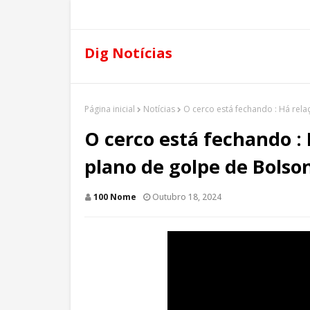
Dig Notícias
Página inicial
Notícias
O cerco está fechando : Há rela
O cerco está fechando : 
plano de golpe de Bolson
100 Nome
Outubro 18, 2024