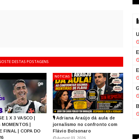
 GOSTE DESTAS POSTAGENS
NOTICIAS
E 1 X 3 VASCO |
🎙️ Adriana Araújo dá aula de
 MOMENTOS |
jornalismo no confronto com
E FINAL | COPA DO
Flávio Bolsonaro
26
August 03, 2026