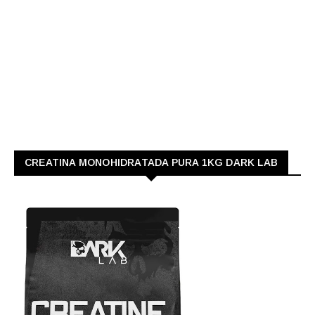
CREATINA MONOHIDRATADA PURA 1KG DARK LAB