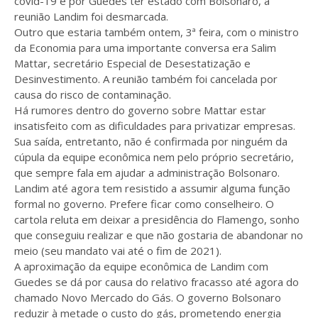
covid-19 e por Guedes ter estado com Bolsonaro, a
reunião Landim foi desmarcada.
Outro que estaria também ontem, 3ª feira, com o ministro
da Economia para uma importante conversa era Salim
Mattar, secretário Especial de Desestatização e
Desinvestimento. A reunião também foi cancelada por
causa do risco de contaminação.
Há rumores dentro do governo sobre Mattar estar
insatisfeito com as dificuldades para privatizar empresas.
Sua saída, entretanto, não é confirmada por ninguém da
cúpula da equipe econômica nem pelo próprio secretário,
que sempre fala em ajudar a administração Bolsonaro.
Landim até agora tem resistido a assumir alguma função
formal no governo. Prefere ficar como conselheiro. O
cartola reluta em deixar a presidência do Flamengo, sonho
que conseguiu realizar e que não gostaria de abandonar no
meio (seu mandato vai até o fim de 2021).
A aproximação da equipe econômica de Landim com
Guedes se dá por causa do relativo fracasso até agora do
chamado Novo Mercado do Gás. O governo Bolsonaro
reduzir à metade o custo do gás, prometendo energia