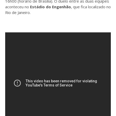
16h00
(horário de Brasília). O duelo entre as duas equipes
aconteceu no
Estádio do Engenhão
, que fica localizado no
Rio de Janeiro
.