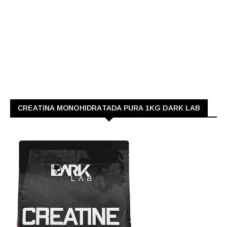
CREATINA MONOHIDRATADA PURA 1KG DARK LAB