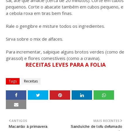
sal, até que amacie (cerca de 20 minutos). Corte em cubos
pequenos. Corte o abacate também em cubos pequeno, e
a cebola roxa em tiras bem finas.
Rale o gengibre e misture todos os ingredientes.
Sirva sobre o mix de alfaces.
Para incrementar, salpique alguns brotos verdes (como de
girassol) e flores comestíveis (como a cravina).
RECEITAS LEVES PARA A FOLIA
Tags
Receitas
ANTIGOS
MAIS RECENTES
Macarrão à primavera
Sanduíche de tofu defumado