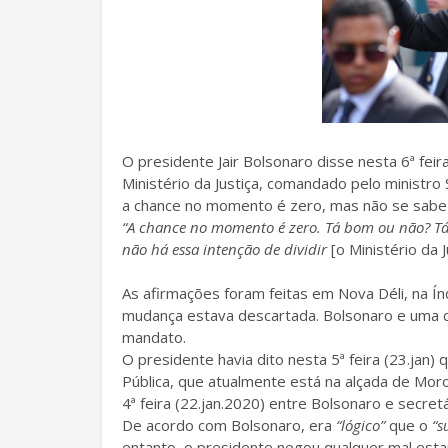
O presidente Jair Bolsonaro disse nesta 6ª fei
Ministério da Justiça, comandado pelo ministr
a chance no momento é zero, mas não se sab
“A chance no momento é zero. Tá bom ou não? Tá
não há essa intenção de dividir
[o Ministério da J
As afirmações foram feitas em Nova Déli, na Ín
mudança estava descartada. Bolsonaro e uma c
mandato.
O presidente havia dito nesta 5ª feira (23.jan)
Pública, que atualmente está na alçada de Moro
4ª feira (22.jan.2020) entre Bolsonaro e secret
De acordo com Bolsonaro, era
“lógico”
que o
“s
entanto, o presidente negou qualquer mal esta