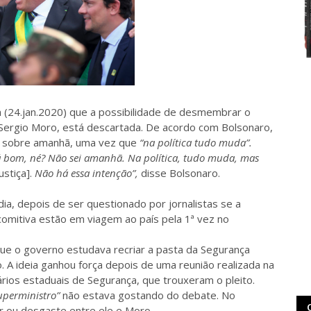
ra (24.jan.2020) que a possibilidade de desmembrar o
o Sergio Moro, está descartada. De acordo com Bolsonaro,
e sobre amanhã, uma vez que
“na política tudo muda”.
 bom, né? Não sei amanhã. Na política, tudo muda, mas
ustiça].
Não há essa intenção”,
disse Bolsonaro.
dia, depois de ser questionado por jornalistas se a
omitiva estão em viagem ao país pela 1ª vez no
 que o governo estudava recriar a pasta da Segurança
. A ideia ganhou força depois de uma reunião realizada na
ários estaduais de Segurança, que trouxeram o pleito.
uperministro”
não estava gostando do debate. No
r ou desgaste entre ele e Moro.