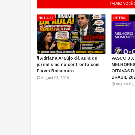
TALVEZ VOCÊ
NOTICIAS
FUTEBOL
🎙️ Adriana Araújo dá aula de
VASCO 0 X
jornalismo no confronto com
MELHORES
Flávio Bolsonaro
OITAVAS D
BRASIL 20
August 03, 2026
August 02,