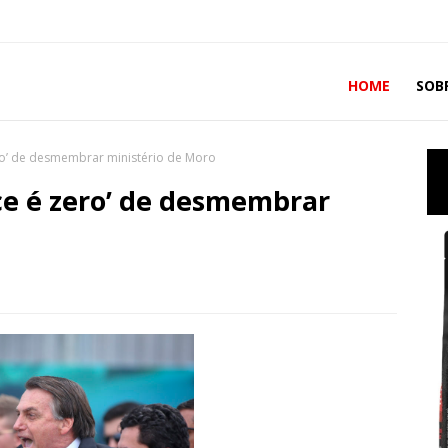
HOME
SOB
ro’ de desmembrar ministério de Moro
ce é zero’ de desmembrar