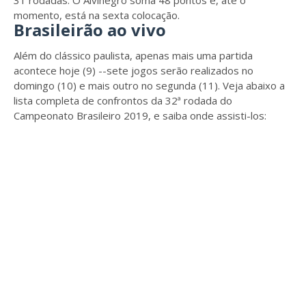
31 rodadas. O Alvinegro soma 48 pontos e, até o
momento, está na sexta colocação.
Brasileirão ao vivo
Além do clássico paulista, apenas mais uma partida
acontece hoje (9) --sete jogos serão realizados no
domingo (10) e mais outro no segunda (11). Veja abaixo a
lista completa de confrontos da 32ª rodada do
Campeonato Brasileiro 2019, e saiba onde assisti-los: