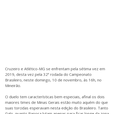
Cruzeiro e Atlético-MG se enfrentam pela sétima vez em
2019, desta vez pela 32ª rodada do Campeonato
Brasileiro, neste domingo, 10 de novembro, às 16h, no
Mineirão.
O duelo tem características bem especiais, afinal os dois
maiores times de Minas Gerais estão muito aquém do que
suas torcidas esperavam nesta edição do Brasileiro. Tanto
Galo, quanto Raposa lutam apenas para ficar longe da zona