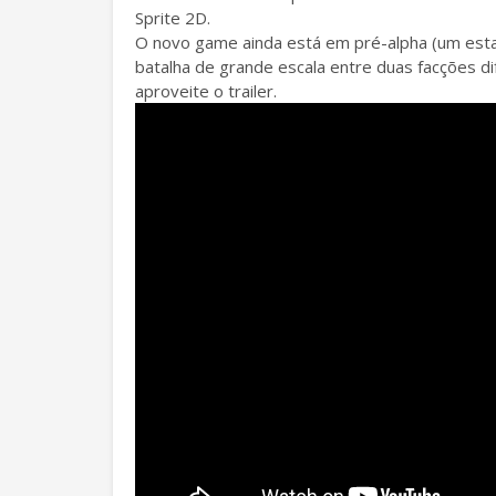
Sprite 2D.
O novo game ainda está em pré-alpha (um est
batalha de grande escala entre duas facções d
aproveite o trailer.