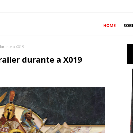
HOME
SOB
 durante a X019
railer durante a X019