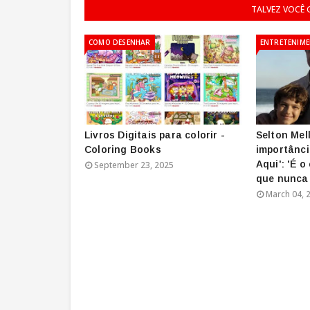
TALVEZ VOCÊ
COMO DESENHAR
ENTRETENIM
Livros Digitais para colorir -
Selton Mel
Coloring Books
importânci
Aqui': 'É 
September 23, 2025
que nunca 
March 04, 