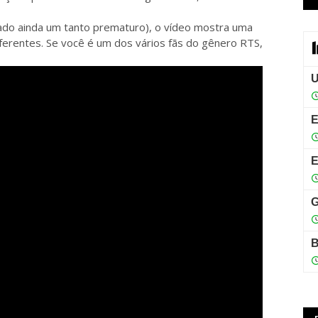
ado ainda um tanto prematuro), o vídeo mostra uma
iferentes. Se você é um dos vários fãs do gênero RTS,