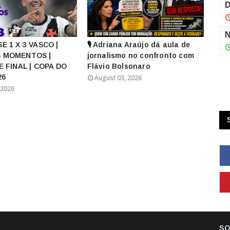
E 1 X 3 VASCO |
🎙️ Adriana Araújo dá aula de
 MOMENTOS |
jornalismo no confronto com
E FINAL | COPA DO
Flávio Bolsonaro
26
August 03, 2026
 2026
SO