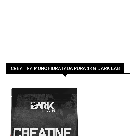
CREATINA MONOHIDRATADA PURA 1KG DARK LAB