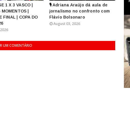
E 1 X 3 VASCO |
🎙️ Adriana Araújo dá aula de
 MOMENTOS |
jornalismo no confronto com
E FINAL | COPA DO
Flávio Bolsonaro
26
August 03, 2026
 2026
R UM COMENTÁRIO