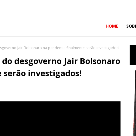
HOME
SOB
governo Jair Bolsonaro na pandemia finalmente serão investigados!
do desgoverno Jair Bolsonaro
serão investigados!