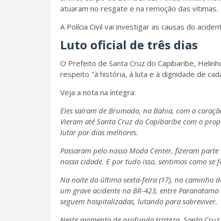
atuaram no resgate e na remoção das vítimas.
A Polícia Civil vai investigar as causas do aciden
Luto oficial de três dias
O Prefeito de Santa Cruz do Capibaribe, Helinho
respeito "à história, à luta e à dignidade de ca
Veja a nota na íntegra:
Eles saíram de Brumado, na Bahia, com o coraçã
Vieram até Santa Cruz do Capibaribe com o propó
lutar por dias melhores.
Passaram pelo nosso Moda Center, fizeram parte
nossa cidade. E por tudo isso, sentimos como se 
Na noite da última sexta-feira (17), no caminho 
um grave acidente na BR-423, entre Paranatama e
seguem hospitalizadas, lutando para sobreviver.
Neste momento de profunda tristeza, Santa Cruz 