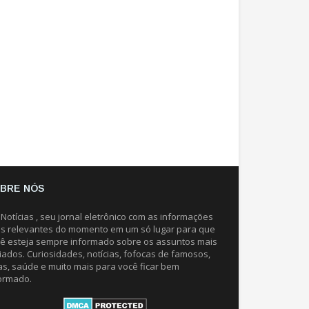
BRE NÓS
 Notícias , seu jornal eletrônico com as informações
s relevantes do momento em um só lugar para que
ê esteja sempre informado sobre os assuntos mais
iados. Curiosidades, notícias, fofocas de famosos,
as, saúde e muito mais para você ficar bem
ormado.