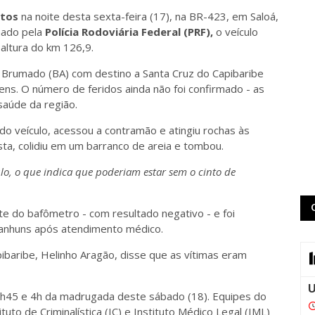
tos
na noite desta sexta-feira (17), na BR-423, em Saloá,
mado pela
Polícia Rodoviária Federal (PRF)
,
o veículo
altura do km 126,9.
 Brumado (BA) com destino a Santa Cruz do Capibaribe
ens. O número de feridos ainda não foi confirmado - as
saúde da região.
do veículo, acessou a contramão e atingiu rochas às
ta, colidiu em um barranco de areia e tombou.
lo, o que indica que poderiam estar sem o cinto de
te do bafômetro - com resultado negativo - e foi
aranhuns após atendimento médico.
pibaribe, Helinho Aragão, disse que as vítimas eram
19h45 e 4h da madrugada deste sábado (18). Equipes do
tuto de Criminalística (IC) e Instituto Médico Legal (IML)