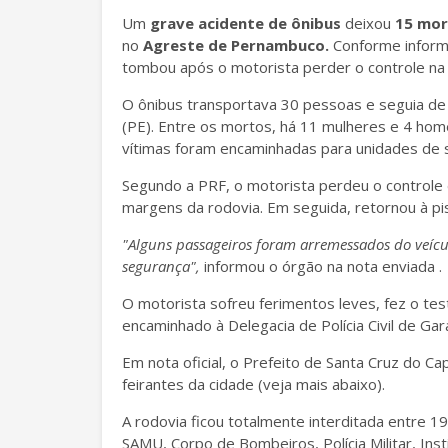
Um
grave acidente de ônibus
deixou
15 mor
no
Agreste de Pernambuco.
Conforme infor
tombou após o motorista perder o controle na 
O ônibus transportava 30 pessoas e seguia de
(PE). Entre os mortos, há 11 mulheres e 4 hom
vítimas foram encaminhadas para unidades de 
Segundo a PRF, o motorista perdeu o controle 
margens da rodovia. Em seguida, retornou à pis
"Alguns passageiros foram arremessados do veícu
segurança",
informou o órgão na nota enviada .
O motorista sofreu ferimentos leves, fez o tes
encaminhado à Delegacia de Polícia Civil de G
Em nota oficial, o Prefeito de Santa Cruz do Ca
feirantes da cidade (veja mais abaixo).
A rodovia ficou totalmente interditada entre 
SAMU, Corpo de Bombeiros, Polícia Militar, Insti