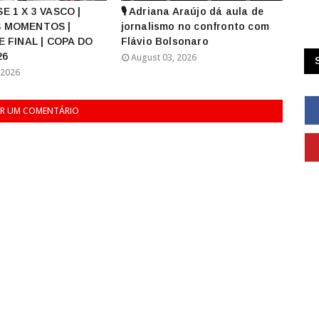
E 1 X 3 VASCO |
🎙️ Adriana Araújo dá aula de
 MOMENTOS |
jornalismo no confronto com
E FINAL | COPA DO
Flávio Bolsonaro
26
August 03, 2026
 2026
R UM COMENTÁRIO