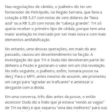
Nas negociações de câmbio, o joalheiro diz ter um
fornecedor de Petrópolis, na Região Serrana, que faria a
cotação a R$ 5,37 com notas de cem dólares da “faixa
azul” ou a R$ 5,20 com notas de “cabeça grande”. TH só
queria receber o primeiro tipo de cédula, porque tem uma
maior aceitação no mercado por ser mais nova e com mais
elementos antifalsificação.
No entanto, uma dessas operações, em maio do ano
passado, causou um desentendimento na facção. A
investigação diz que TH e Dudu não devolveram parte do
dinheiro a Pezão e gastaram o valor em um chá revelação.
No mês seguinte, o joalheiro, enfim, tomaria posse na
Alerj. Para o MPF, antes mesmo de assumir, ele prometeu
um cargo para “agradar ao traficante” e amenizar o
desgaste com a dívida.
Em uma conversa, três dias antes da posse, o então
assessor Dudu diz a Índio que já estava “vendo as vagas”
de TH na Alerj e que separou “uma das melhores” para sua