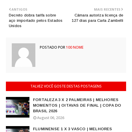
ANTIGOS
MAIS RECENTES
Decreto dobra tarifa sobre
Câmara autoriza licença de
aço importado pelos Estados
127 dias para Carla Zambelli
Unidos
POSTADO POR
100 NOME
TALVEZ VOCÊ GOSTE DESTAS POSTAGENS
FORTALEZA 3 X 2 PALMEIRAS | MELHORES
MOMENTOS | OITAVAS DE FINAL | COPA DO
BRASIL 2026
August 06, 2026
FLUMINENSE 1 X 3 VASCO | MELHORES