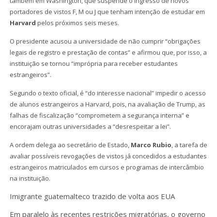
também em Washington, que suspende o ingresso de novos
portadores de vistos F, M ou J que tenham intenção de estudar em
Harvard
pelos próximos seis meses.
O presidente acusou a universidade de não cumprir “obrigações
legais de registro e prestação de contas” e afirmou que, por isso, a
instituição se tornou “imprópria para receber estudantes
estrangeiros”.
Segundo o texto oficial, é “do interesse nacional” impedir o acesso
de alunos estrangeiros a Harvard, pois, na avaliação de Trump, as
falhas de fiscalização “comprometem a segurança interna” e
encorajam outras universidades a “desrespeitar a lei”.
A ordem delega ao secretário de Estado,
Marco Rubio
, a tarefa de
avaliar possíveis revogações de vistos já concedidos a estudantes
estrangeiros matriculados em cursos e programas de intercâmbio
na instituição.
Imigrante guatemalteco trazido de volta aos EUA
Em paralelo às recentes restrições migratórias, o governo