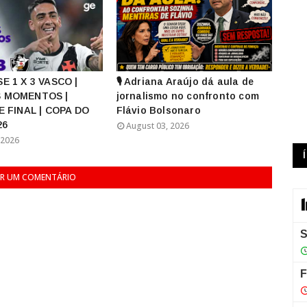
E 1 X 3 VASCO |
🎙️ Adriana Araújo dá aula de
 MOMENTOS |
jornalismo no confronto com
E FINAL | COPA DO
Flávio Bolsonaro
26
August 03, 2026
 2026
R UM COMENTÁRIO