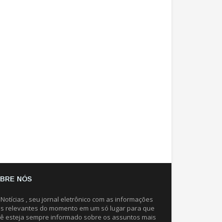
BRE NÓS
 Notícias , seu jornal eletrônico com as informações
s relevantes do momento em um só lugar para que
ê esteja sempre informado sobre os assuntos mais