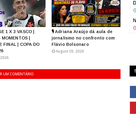
E 1 X 3 VASCO |
🎙️ Adriana Araújo dá aula de
 MOMENTOS |
jornalismo no confronto com
E FINAL | COPA DO
Flávio Bolsonaro
26
August 03, 2026
 2026
R UM COMENTÁRIO