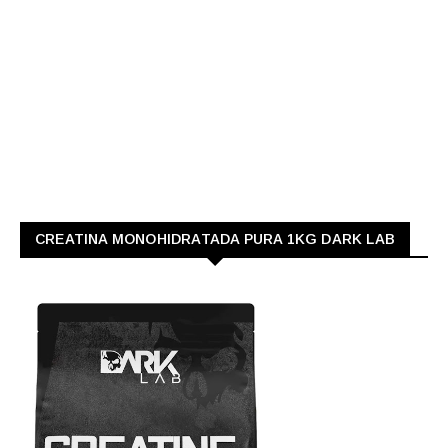
CREATINA MONOHIDRATADA PURA 1KG DARK LAB