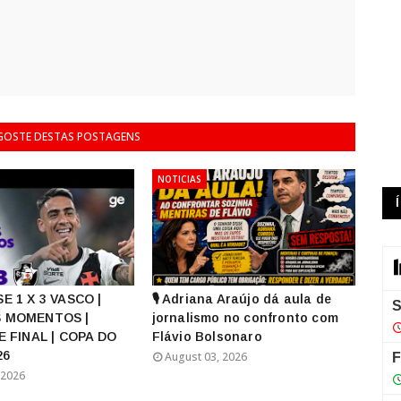
 GOSTE DESTAS POSTAGENS
NOTICIAS
E 1 X 3 VASCO |
🎙️ Adriana Araújo dá aula de
 MOMENTOS |
jornalismo no confronto com
E FINAL | COPA DO
Flávio Bolsonaro
26
August 03, 2026
 2026