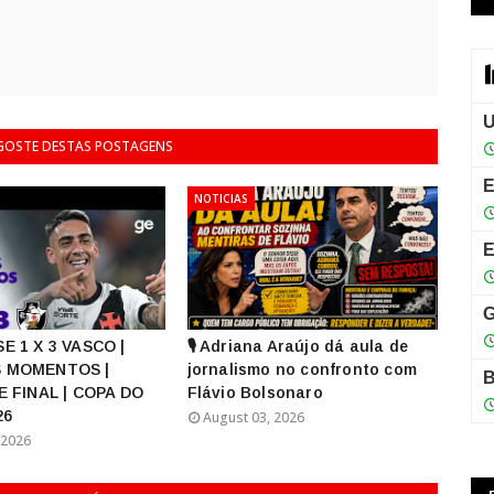
 GOSTE DESTAS POSTAGENS
NOTICIAS
E 1 X 3 VASCO |
🎙️ Adriana Araújo dá aula de
 MOMENTOS |
jornalismo no confronto com
E FINAL | COPA DO
Flávio Bolsonaro
26
August 03, 2026
 2026