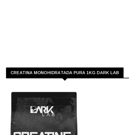
CREATINA MONOHIDRATADA PURA 1KG DARK LAB