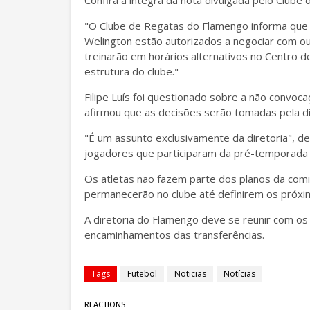
Confira a íntegra da nota divulgada pelo Clube
"O Clube de Regatas do Flamengo informa que os
Welington estão autorizados a negociar com ou
treinarão em horários alternativos no Centro 
estrutura do clube."
Filipe Luís foi questionado sobre a não convoca
afirmou que as decisões serão tomadas pela di
"É um assunto exclusivamente da diretoria", dec
jogadores que participaram da pré-temporada 
Os atletas não fazem parte dos planos da comi
permanecerão no clube até definirem os próxim
A diretoria do Flamengo deve se reunir com os 
encaminhamentos das transferências.
Tags
Futebol
Noticias
Notícias
REACTIONS