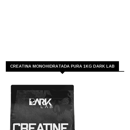
CREATINA MONOHIDRATADA PURA 1KG DARK LAB