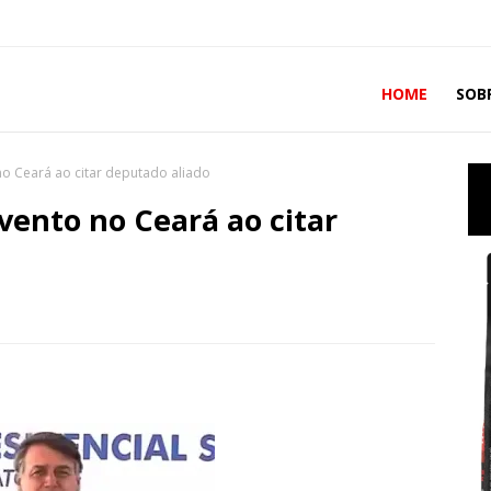
HOME
SOB
o Ceará ao citar deputado aliado
vento no Ceará ao citar