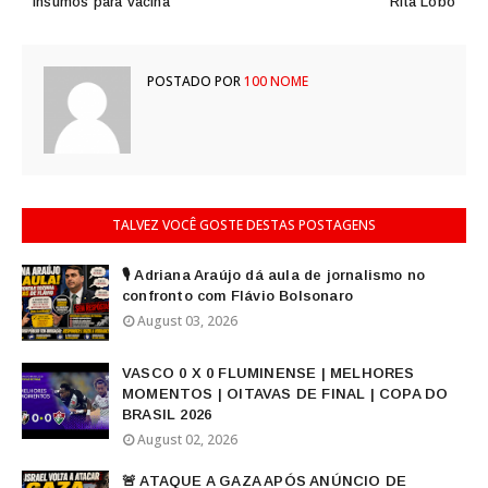
insumos para vacina
Rita Lobo
POSTADO POR
100 NOME
TALVEZ VOCÊ GOSTE DESTAS POSTAGENS
🎙️ Adriana Araújo dá aula de jornalismo no
confronto com Flávio Bolsonaro
August 03, 2026
VASCO 0 X 0 FLUMINENSE | MELHORES
MOMENTOS | OITAVAS DE FINAL | COPA DO
BRASIL 2026
August 02, 2026
🚨 ATAQUE A GAZA APÓS ANÚNCIO DE