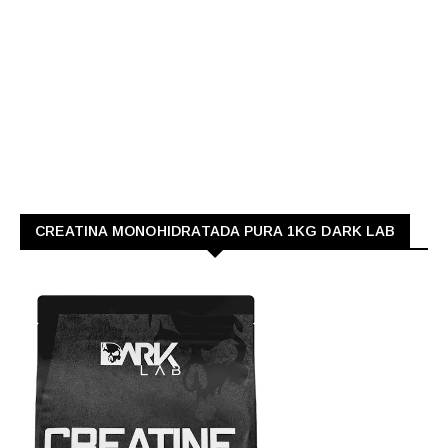
CREATINA MONOHIDRATADA PURA 1KG DARK LAB