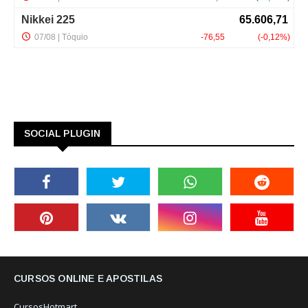
SOCIAL PLUGIN
CURSOS ONLINE E APOSTILAS
CursosHotmart