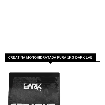
CREATINA MONOHIDRATADA PURA 1KG DARK LAB