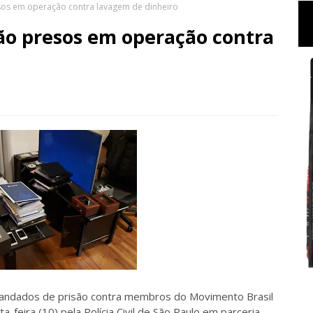
os em operação contra lavagem de dinheiro
ão presos em operação contra
andados de prisão contra membros do Movimento Brasil
feira (10) pela Polícia Civil de São Paulo em parceria