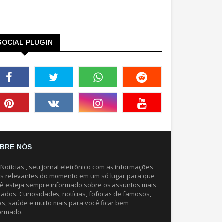
SOCIAL PLUGIN
BRE NÓS
 Notícias , seu jornal eletrônico com as informações
s relevantes do momento em um só lugar para que
ê esteja sempre informado sobre os assuntos mais
iados. Curiosidades, notícias, fofocas de famosos,
as, saúde e muito mais para você ficar bem
ormado.