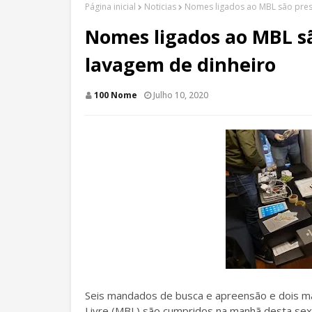
Página inicial
Noticias
Nomes ligados ao MBL são pres
Nomes ligados ao MBL s
lavagem de dinheiro
100 Nome
Julho 10, 2020
Seis mandados de busca e apreensão e dois m
Livre (MBL) são cumpridos na manhã desta sexta-