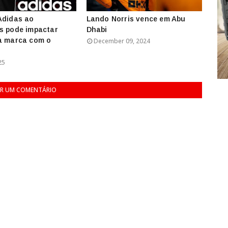
Adidas ao
Lando Norris vence em Abu
s pode impactar
Dhabi
a marca com o
December 09, 2024
25
R UM COMENTÁRIO