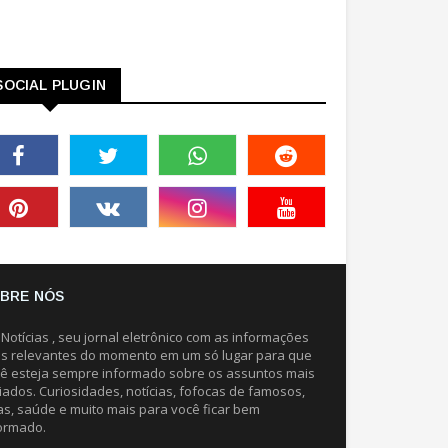
SOCIAL PLUGIN
BRE NÓS
 Notícias , seu jornal eletrônico com as informações
s relevantes do momento em um só lugar para que
ê esteja sempre informado sobre os assuntos mais
iados. Curiosidades, notícias, fofocas de famosos,
as, saúde e muito mais para você ficar bem
ormado.