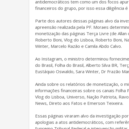
antidemocráticos tem como um dos focos apura
financeiros do grupo, por isso essa diligência 
Parte dos autores dessas páginas alvo da inve
apreensão realizada pela PF. Moraes determin
monetização das páginas Terça Livre (de Allan do
Roberto Boni, Vlog do Lisboa, Roberto Boni, Na
Winter, Marcelo Razão e Camila Abdo Calvo.
Ao Instagram, o ministro determinou fornecim
do Brasil, Folha do Brasil, Alberto Silva BR, Ter
Eustáquio Oswaldo, Sara Winter, Dr Frazão Mar
Ainda sobre os relatórios de monetização, o m
informações financeiras sobre os canais Folha Po
Vlog do Lisboa, Universo, Nação Patriota, Ravo
News, Direto aos Fatos e Emerson Teixeira.
Essas páginas viraram alvo da investigação po
apologias a atos antidemocráticos, com referê
Supremo Tribunal Federal e intervenção militar