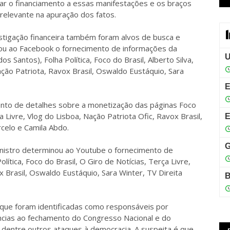
r o financiamento a essas manifestações e os braços
é relevante na apuração dos fatos.
stigação financeira também foram alvos de busca e
ou ao Facebook o fornecimento de informações da
s Santos), Folha Política, Foco do Brasil, Alberto Silva,
ção Patriota, Ravox Brasil, Oswaldo Eustáquio, Sara
ento de detalhes sobre a monetização das páginas Foco
ça Livre, Vlog do Lisboa, Nação Patriota Ofic, Ravox Brasil,
celo e Camila Abdo.
inistro determinou ao Youtube o fornecimento de
lítica, Foco do Brasil, O Giro de Notícias, Terça Livre,
x Brasil, Oswaldo Eustáquio, Sara Winter, TV Direita
rque foram identificadas como responsáveis por
ncias ao fechamento do Congresso Nacional e do
, dentre outros ataques à democracia. A suspeita é que