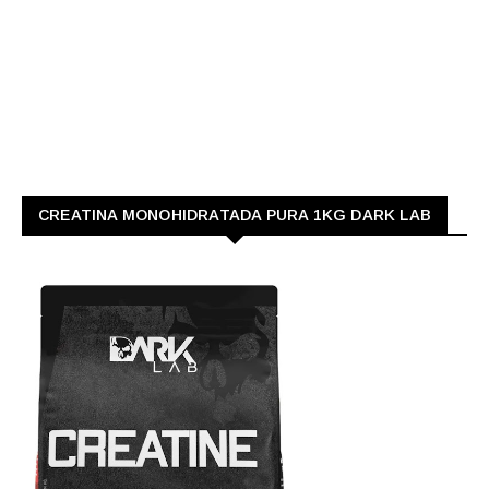
CREATINA MONOHIDRATADA PURA 1KG DARK LAB