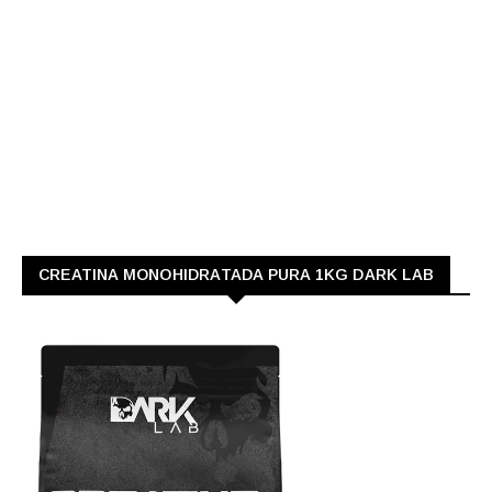
CREATINA MONOHIDRATADA PURA 1KG DARK LAB