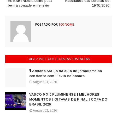
Ex-BBB Patricia Leitte posa
Resultados das Loterias de
bem à vontade em ensaio
19/05/2020
POSTADO POR
100 NOME
TALVEZ VOCÊ GOSTE DESTAS POSTAGENS
🎙️ Adriana Araújo dá aula de jornalismo no
confronto com Flávio Bolsonaro
August 03, 2026
VASCO 0 X 0 FLUMINENSE | MELHORES
MOMENTOS | OITAVAS DE FINAL | COPA DO
BRASIL 2026
August 02, 2026