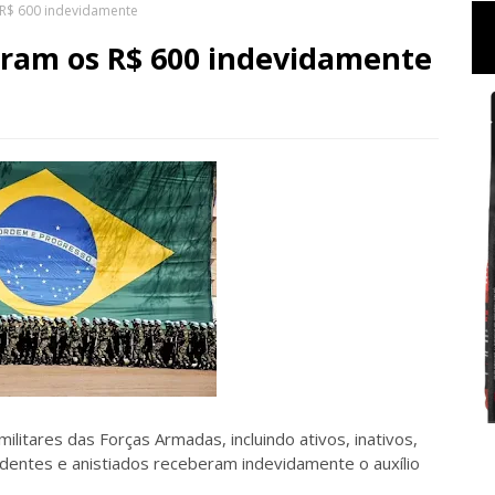
s R$ 600 indevidamente
beram os R$ 600 indevidamente
litares das Forças Armadas, incluindo ativos, inativos,
ndentes e anistiados receberam indevidamente o auxílio