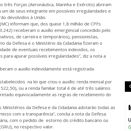
 três Forças (Aeronáutica, Marinha e Exército) abriram
a um de seus integrante em possíveis irregularidades e
rão devolvidos à União.
 (MC) informam que, dos quase 1,8 milhão de CPFs
.242) receberam o auxílio emergencial concedido pelo
inativos, de carreira e temporários), pensionistas,
io da Defesa e o Ministério da Cidadania fizeram o
lidade de eventuais recebimentos indevidos, os
ara apurar possíveis irregularidades”, diz a nota a
beram o auxílio indevidamente está registrada
abelecidos na lei que criou o auxílio: renda mensal por
22,50), ou a renda familiar total é de até três salários
rpretado equivocadamente as regras de recebimento do
 os Ministérios da Defesa e da Cidadania adotarão todas as
sso com a transparência”, conclui a nota da Defesa.
tária, com o pedido de estorno do crédito bancário ou
GRU), no respectivo valor.