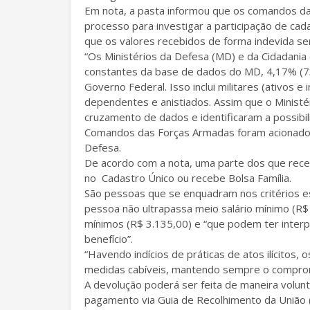
Em nota, a pasta informou que os comandos das
processo para investigar a participação de cad
que os valores recebidos de forma indevida se
“Os Ministérios da Defesa (MD) e da Cidadania
constantes da base de dados do MD, 4,17% (73
Governo Federal. Isso inclui militares (ativos e 
dependentes e anistiados. Assim que o Ministér
cruzamento de dados e identificaram a possibi
Comandos das Forças Armadas foram acionados p
Defesa.
De acordo com a nota, uma parte dos que rece
no Cadastro Único ou recebe Bolsa Família.
São pessoas que se enquadram nos critérios est
pessoa não ultrapassa meio salário mínimo (R$ 5
mínimos (R$ 3.135,00) e “que podem ter inte
benefício”.
“Havendo indícios de práticas de atos ilícitos,
medidas cabíveis, mantendo sempre o compromi
A devolução poderá ser feita de maneira volun
pagamento via Guia de Recolhimento da União (