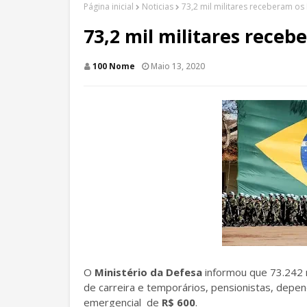
Página inicial
Noticias
73,2 mil militares receberam o
73,2 mil militares rece
100 Nome
Maio 13, 2020
O
Ministério da Defesa
informou que 73.242 mi
de carreira e temporários, pensionistas, depe
emergencial de
R$ 600
.