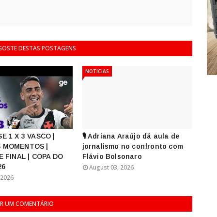
 GOSTE DESTAS POSTAGENS
NOTICIAS
E 1 X 3 VASCO |
🎙️ Adriana Araújo dá aula de
 MOMENTOS |
jornalismo no confronto com
E FINAL | COPA DO
Flávio Bolsonaro
26
August 03, 2026
 2026
R UM COMENTÁRIO