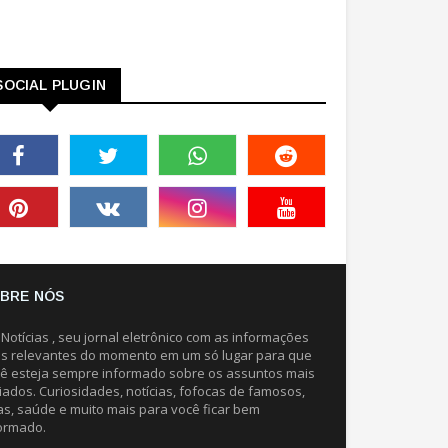
SOCIAL PLUGIN
BRE NÓS
 Notícias , seu jornal eletrônico com as informações
s relevantes do momento em um só lugar para que
ê esteja sempre informado sobre os assuntos mais
iados. Curiosidades, notícias, fofocas de famosos,
as, saúde e muito mais para você ficar bem
ormado.