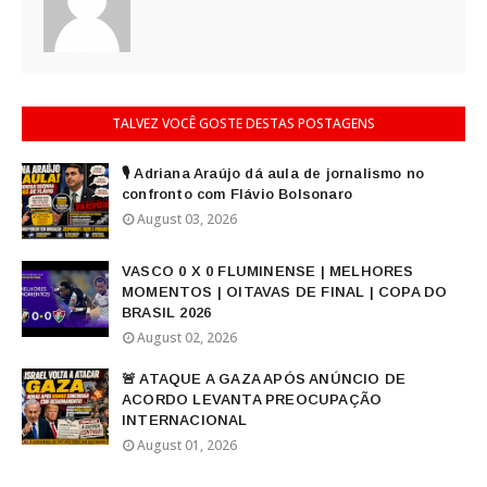
TALVEZ VOCÊ GOSTE DESTAS POSTAGENS
🎙️ Adriana Araújo dá aula de jornalismo no
confronto com Flávio Bolsonaro
August 03, 2026
VASCO 0 X 0 FLUMINENSE | MELHORES
MOMENTOS | OITAVAS DE FINAL | COPA DO
BRASIL 2026
August 02, 2026
🚨 ATAQUE A GAZA APÓS ANÚNCIO DE
ACORDO LEVANTA PREOCUPAÇÃO
INTERNACIONAL
August 01, 2026