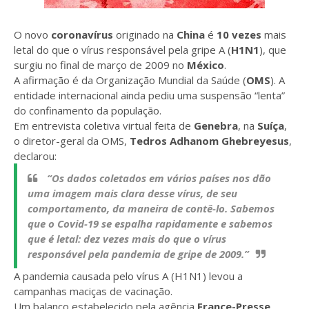
O novo
coronavírus
originado na
China
é
10 vezes
mais
letal do que o vírus responsável pela gripe A (
H1N1
), que
surgiu no final de março de 2009 no
México
.
A afirmação é da Organização Mundial da Saúde (
OMS
). A
entidade internacional ainda pediu uma suspensão “lenta”
do confinamento da população.
Em entrevista coletiva virtual feita de
Genebra
, na
Suíça
,
o diretor-geral da OMS,
Tedros Adhanom Ghebreyesus
,
declarou:
“Os dados coletados em vários países nos dão
uma imagem mais clara desse vírus, de seu
comportamento, da maneira de contê-lo. Sabemos
que o Covid-19 se espalha rapidamente e sabemos
que é letal: dez vezes mais do que o vírus
responsável pela pandemia de gripe de 2009.”
A pandemia causada pelo vírus A (H1N1) levou a
campanhas maciças de vacinação.
Um balanço estabelecido pela agência
France-Presse