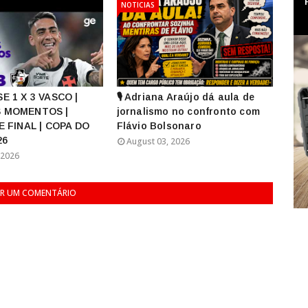
NOTICIAS
E 1 X 3 VASCO |
🎙️ Adriana Araújo dá aula de
 MOMENTOS |
jornalismo no confronto com
E FINAL | COPA DO
Flávio Bolsonaro
26
August 03, 2026
 2026
R UM COMENTÁRIO