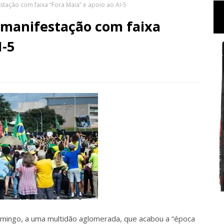
tação com faixa “Fora Maia” e apoio ao AI-5
 manifestação com faixa
I-5
mingo, a uma multidão aglomerada, que acabou a “época