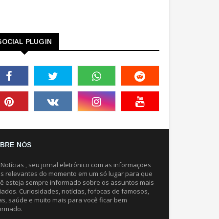
SOCIAL PLUGIN
BRE NÓS
 Notícias , seu jornal eletrônico com as informações
s relevantes do momento em um só lugar para que
ê esteja sempre informado sobre os assuntos mais
iados. Curiosidades, notícias, fofocas de famosos,
as, saúde e muito mais para você ficar bem
ormado.