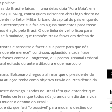
política”.
s do Brasil e faixas — uma delas dizia “Fora Maia”, em
aia (DEM-RJ), contra quem Bolsonaro abriu fogo direto na
ente no Setor Militar Urbano da capital do país enquanto
 a interromper sua fala am alguns momentos para tossir.
 é ação pelo Brasil. O que tinha de velho ficou para
isse à multidão, que também trazia faixas em defesa de
riotas e acreditar e fazer a sua parte para que nós
 que ele merece”, continuou, aplaudido a cada frase
m frases contra o Congresso, o Supremo Tribunal Federal
ional editado durante a ditadura e que marcou o
mana, Bolsonaro chegou a afirmar que o presidente da
a atuação tenha como objetivo tirá-lo da Presidência da
o neste domingo. “Todos no Brasil têm que entender que
 Tenho certeza que todos nós juramos um dia dar a vida
a mudar o destino do Brasil.”
, e diz que fará “o possível” para mudar o destino do