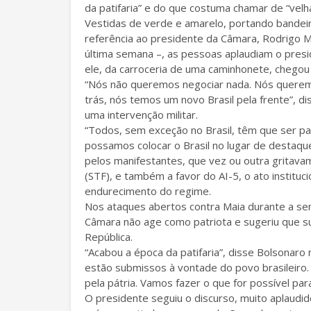
da patifaria” e do que costuma chamar de “velha 
Vestidas de verde e amarelo, portando bandeira
referência ao presidente da Câmara, Rodrigo M
última semana –, as pessoas aplaudiam o presid
ele, da carroceria de uma caminhonete, chegou
“Nós não queremos negociar nada. Nós queremos
trás, nós temos um novo Brasil pela frente”, d
uma intervenção militar.
“Todos, sem exceção no Brasil, têm que ser pat
possamos colocar o Brasil no lugar de destaque
pelos manifestantes, que vez ou outra gritava
(STF), e também a favor do AI-5, o ato instituc
endurecimento do regime.
Nos ataques abertos contra Maia durante a se
Câmara não age como patriota e sugeriu que su
República.
“Acabou a época da patifaria”, disse Bolsonar
estão submissos à vontade do povo brasileiro.
pela pátria. Vamos fazer o que for possível par
O presidente seguiu o discurso, muito aplaudido