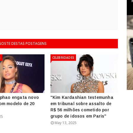
 GOSTE DESTAS POSTAGENS
S
CELEBRIDADES
iphao engata novo
"Kim Kardashian testemunha
om modelo de 20
em tribunal sobre assalto de
R$ 56 milhões cometido por
grupo de idosos em Paris"
25
May 13, 2025