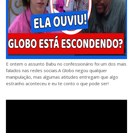
E ontem o assunto Babu no confessionário foi um dos mais
falados nas redes sociais.A Globo negou qualquer
manipulação, mas algumas atitudes entregam que algo
estranho aconteceu e eu te conto o que pode ser!