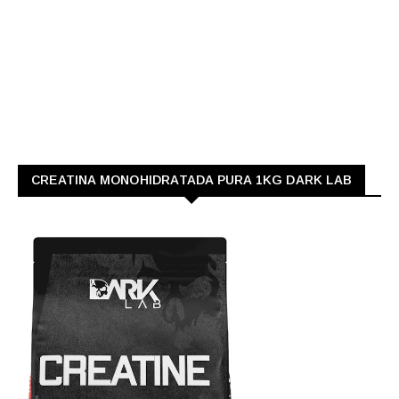
CREATINA MONOHIDRATADA PURA 1KG DARK LAB