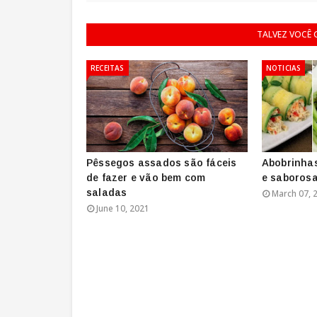
TALVEZ VOCÊ
RECEITAS
NOTICIAS
Pêssegos assados são fáceis
Abobrinhas
de fazer e vão bem com
e saborosa
saladas
March 07, 
June 10, 2021