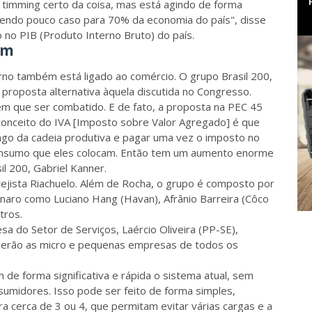
 timming certo da coisa, mas está agindo de forma
zendo pouco caso para 70% da economia do país", disse
 no PIB (Produto Interno Bruto) do país.
am
no também está ligado ao comércio. O grupo Brasil 200,
roposta alternativa àquela discutida no Congresso.
em que ser combatido. E de fato, a proposta na PEC 45
conceito do IVA [Imposto sobre Valor Agregado] é que
ngo da cadeia produtiva e pagar uma vez o imposto no
m insumo que eles colocam. Então tem um aumento enorme
il 200, Gabriel Kanner.
rejista Riachuelo. Além de Rocha, o grupo é composto por
naro como Luciano Hang (Havan), Afrânio Barreira (Côco
tros.
a do Setor de Serviços, Laércio Oliveira (PP-SE),
 serão as micro e pequenas empresas de todos os
de forma significativa e rápida o sistema atual, sem
umidores. Isso pode ser feito de forma simples,
a cerca de 3 ou 4, que permitam evitar várias cargas e a