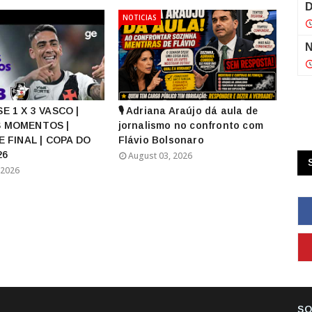
NOTICIAS
E 1 X 3 VASCO |
🎙️ Adriana Araújo dá aula de
 MOMENTOS |
jornalismo no confronto com
E FINAL | COPA DO
Flávio Bolsonaro
26
August 03, 2026
 2026
SO