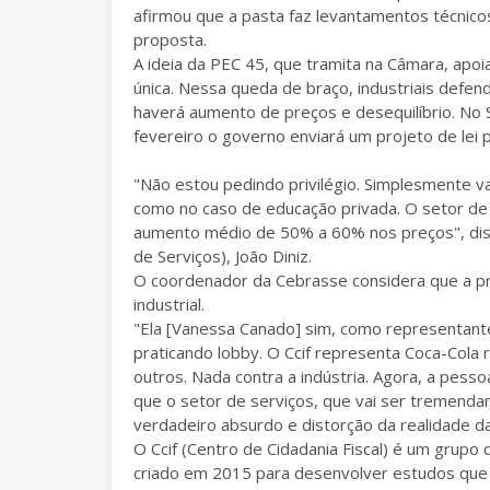
afirmou que a pasta faz levantamentos técnicos
proposta.
A ideia da PEC 45, que tramita na Câmara, apoia
única. Nessa queda de braço, industriais defe
haverá aumento de preços e desequilíbrio. No
fevereiro o governo enviará um projeto de lei p
"Não estou pedindo privilégio. Simplesmente v
como no caso de educação privada. O setor de 
aumento médio de 50% a 60% nos preços", diss
de Serviços), João Diniz.
O coordenador da Cebrasse considera que a pro
industrial.
"Ela [Vanessa Canado] sim, como representant
praticando lobby. O Ccif representa Coca-Cola r
outros. Nada contra a indústria. Agora, a pess
que o setor de serviços, que vai ser tremend
verdadeiro absurdo e distorção da realidade das
O Ccif (Centro de Cidadania Fiscal) é um grupo 
criado em 2015 para desenvolver estudos que aj