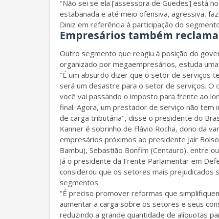
"Não sei se ela [assessora de Guedes] está no
estabanada e até meio ofensiva, agressiva, fa
Diniz em referência à participação do segmento
Empresários também reclam
Outro segmento que reagiu à posição do gover
organizado por megaempresários, estuda uma p
"É um absurdo dizer que o setor de serviços t
será um desastre para o setor de serviços. O 
você vai passando o imposto para frente ao lo
final. Agora, um prestador de serviço não te
de carga tributária", disse o presidente do Bras
Kanner é sobrinho de Flávio Rocha, dono da va
empresários próximos ao presidente Jair Bolso
Bambu), Sebastião Bonfim (Centauro), entre ou
Já o presidente da Frente Parlamentar em Defes
considerou que os setores mais prejudicados
segmentos.
"É preciso promover reformas que simplifiquem 
aumentar a carga sobre os setores e seus cons
reduzindo a grande quantidade de alíquotas par