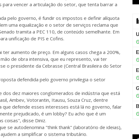
 para vencer a articulação do setor, que tenta barrar a
da pelo governo, é fundir os impostos e definir alíquota
ndem uma equalização e o setor de serviços reclama que
 Senado tramita a PEC 110, de conteúdo semelhante. Em
ara unificação de PIS e Cofins.
ai ter aumento de preço. Em alguns casos chega a 200%,
mão de obra intensiva, que eu represento, vai ter
e o presidente da Cebrasse (Central Brasileira do Setor
posta defendida pelo governo privilegia o setor
e dos dez maiores conglomerados de indústria que está
asil, Ambev, Votorantin, Itausu, Souza Cruz, dentre
oa que defende esses interesses está lá no governo, falar
amente prejudicado, é um lobby? Eu acho que é um
 coisas", disse Diniz.
que se autodenomina "think thank" (laboratório de ideias),
udem a simplificar o sistema tributário.