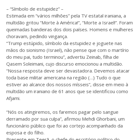
– “Símbolo de estupidez” –
Estimada em “vários milhões” pela TV estatal iraniana, a
multidão gritou “Morte à América!”, “Morte a Israel!”. Foram
queimadas bandeiras dos dois países. Homens e mulheres
choravam, pedindo vingança.
“Trump estúpido, símbolo da estupidez e joguete nas
mãos do sionismo (Israel), não pense que com o martírio
do meu pai, tudo terminou”, advertiu Zeinab, filha de
Qasem Soleimani, cujo discurso emocionou a multidão.
“Nossa resposta deve ser devastadora. Devemos atacar
toda base militar americana na região (…) Tudo o que
estiver ao alcance dos nossos mísseis”, disse em meio à
multidão um iraniano de 61 anos que se identificou como
Afjami.
“Nós os atingiremos, os faremos pagar pelo sangue
derramado por sua culpa”, afirmou Mehdi Ghorbani, um
funcionário público que foi ao cortejo acompanhado da
esposa e do filho.
Presente em Teerã, o chefe do escritório político do