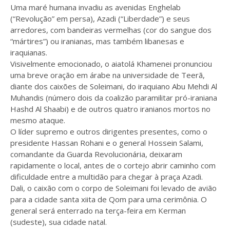
Uma maré humana invadiu as avenidas Enghelab
(“Revolução” em persa), Azadi (“Liberdade”) e seus
arredores, com bandeiras vermelhas (cor do sangue dos
“mártires”) ou iranianas, mas também libanesas e
iraquianas.
Visivelmente emocionado, o aiatolá Khamenei pronunciou
uma breve oração em árabe na universidade de Teerã,
diante dos caixões de Soleimani, do iraquiano Abu Mehdi Al
Muhandis (número dois da coalizão paramilitar pró-iraniana
Hashd Al Shaabi) e de outros quatro iranianos mortos no
mesmo ataque.
O líder supremo e outros dirigentes presentes, como o
presidente Hassan Rohani e o general Hossein Salami,
comandante da Guarda Revolucionária, deixaram
rapidamente o local, antes de o cortejo abrir caminho com
dificuldade entre a multidão para chegar à praça Azadi.
Dali, o caixão com o corpo de Soleimani foi levado de avião
para a cidade santa xiita de Qom para uma cerimônia. O
general será enterrado na terça-feira em Kerman
(sudeste), sua cidade natal.