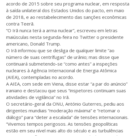
acordo de 2015 sobre seu programa nuclear, em resposta
à saída unilateral dos Estados Unidos do pacto, em maio
de 2018, e ao restabelecimento das sanções econômicas
contra Teerã.
“O Irã nunca terá a arma nuclear”, escreveu em letras
maiúsculas nesta segunda-feira no Twitter o presidente
americano, Donald Trump.
O Irã informou que se desliga de qualquer limite “ao
número de suas centrífugas” de urânio; mas disse que
continuará submetendo-se “como antes” a inspeções
nucleares à Agência Internacional de Energia Atômica
(AIEA), contempladas no acordo.
A AIEA, com sede em Viena, disse estar “a par do anúncio”
iraniano e destacou que seus “inspetores continuam suas
atividades de vigilância” no Irã.
O secretário-geral da ONU, António Guterres, pediu aos
dirigentes mundiais “moderação máxima” e “retomar o
diálogo” para “deter a escalada” de tensões internacionais.
“Vivemos tempos perigosos. As tensões geopolíticas
estão em seu nível mais alto do século e as turbulências