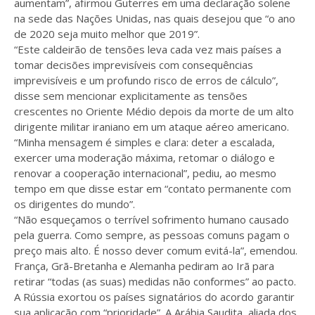
aumentam”, afirmou Guterres em uma declaração solene
na sede das Nações Unidas, nas quais desejou que “o ano
de 2020 seja muito melhor que 2019”.
“Este caldeirão de tensões leva cada vez mais países a
tomar decisões imprevisíveis com consequências
imprevisíveis e um profundo risco de erros de cálculo”,
disse sem mencionar explicitamente as tensões
crescentes no Oriente Médio depois da morte de um alto
dirigente militar iraniano em um ataque aéreo americano.
“Minha mensagem é simples e clara: deter a escalada,
exercer uma moderação máxima, retomar o diálogo e
renovar a cooperação internacional”, pediu, ao mesmo
tempo em que disse estar em “contato permanente com
os dirigentes do mundo”.
“Não esqueçamos o terrível sofrimento humano causado
pela guerra. Como sempre, as pessoas comuns pagam o
preço mais alto. É nosso dever comum evitá-la”, emendou.
França, Grã-Bretanha e Alemanha pediram ao Irã para
retirar “todas (as suas) medidas não conformes” ao pacto.
A Rússia exortou os países signatários do acordo garantir
sua aplicação com “prioridade”. A Arábia Saudita, aliada dos