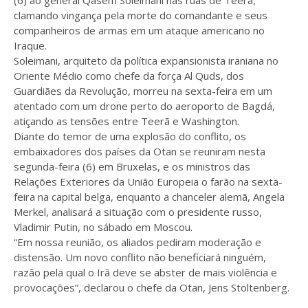
(6) ao general Qasem Soleimani nas ruas de Teerã,
clamando vingança pela morte do comandante e seus
companheiros de armas em um ataque americano no
Iraque.
Soleimani, arquiteto da política expansionista iraniana no
Oriente Médio como chefe da força Al Quds, dos
Guardiães da Revolução, morreu na sexta-feira em um
atentado com um drone perto do aeroporto de Bagdá,
atiçando as tensões entre Teerã e Washington.
Diante do temor de uma explosão do conflito, os
embaixadores dos países da Otan se reuniram nesta
segunda-feira (6) em Bruxelas, e os ministros das
Relações Exteriores da União Europeia o farão na sexta-
feira na capital belga, enquanto a chanceler alemã, Angela
Merkel, analisará a situação com o presidente russo,
Vladimir Putin, no sábado em Moscou.
“Em nossa reunião, os aliados pediram moderação e
distensão. Um novo conflito não beneficiará ninguém,
razão pela qual o Irã deve se abster de mais violência e
provocações”, declarou o chefe da Otan, Jens Stoltenberg.