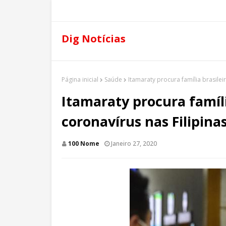
Dig Notícias
Página inicial
Saúde
Itamaraty procura família brasilei
Itamaraty procura famíli
coronavírus nas Filipina
100 Nome
Janeiro 27, 2020