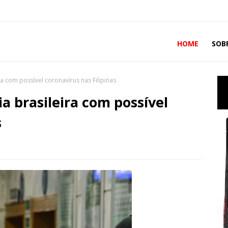
HOME
SOB
ra com possível coronavírus nas Filipinas
a brasileira com possível
s