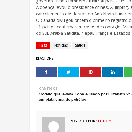
governo chinês também atualizou para 2.051 o
A doença levou o presidente chinês, Xi Jinping,
cancelamento das festas do Ano Novo Lunar em
O Canadá divulgou ontem o primeiro registro de
11 países confirmaram casos de contágio: Malásia
do Sul, Arábia Saudita, Nepal, França e Estados
Tags
Noticias
Saúde
REACTIONS
ANTIGOS
Modelo que levava Kobe é usado por Elizabeth 2ª 
em plataforma de petróleo
POSTADO POR
100 NOME