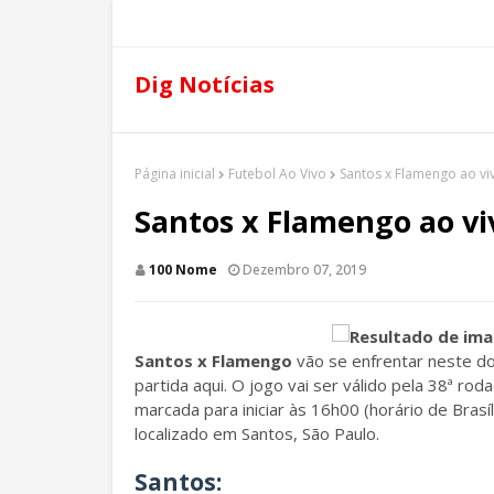
Dig Notícias
Página inicial
Futebol Ao Vivo
Santos x Flamengo ao vi
Santos x Flamengo ao vi
100 Nome
Dezembro 07, 2019
Santos x Flamengo
vão se enfrentar neste do
partida aqui. O jogo vai ser válido pela 38ª ro
marcada para iniciar às 16h00 (horário de Brasíl
localizado em Santos, São Paulo.
Santos
: