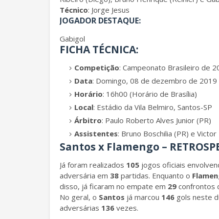
Técnico
: Jorge Jesus
JOGADOR DESTAQUE:
Gabigol
FICHA TÉCNICA:
Competição
: Campeonato Brasileiro de 
Data
: Domingo, 08 de dezembro de 2019
Horário
: 16h00 (Horário de Brasília)
Local
: Estádio da Vila Belmiro, Santos-SP
Árbitro
: Paulo Roberto Alves Junior (PR)
Assistentes
: Bruno Boschilia (PR) e Vict
Santos x Flamengo – RETROSP
Já foram realizados
105
jogos oficiais envolve
adversária em
38
partidas. Enquanto o
Flame
disso, já ficaram no empate em
29
confrontos 
No geral, o
Santos
já marcou
146
gols neste d
adversárias
136
vezes.