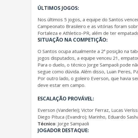
ÚLTIMOS JOGOS:
Nos últimos 5 jogos, a equipe do Santos vence
Campeonato Brasileiro e as vitórias foram sob
Fortaleza e Athletico-PR, além de ter empatad
SITUAÇÃO NA COMPETIÇÃO:
O Santos ocupa atualmente a 2ª posição na tab
jogos disputados, a equipe venceu 21, empato
Para o duelo, o técnico Jorge Sampaoli pode n
segue como dúvida. Além disso, Luan Peres, Pa
Por outro lado, o goleiro Everson, que havia s
deve estar em campo.
ESCALAÇÃO PROVÁVEL:
Everson (Vanderlei); Victor Ferraz, Lucas Verís
Diego Pituca (Evandro); Marinho, Eduardo Sasha
Técnico
: Jorge Sampaoli
JOGADOR DESTAQUE: