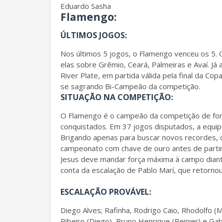
Eduardo Sasha
Flamengo
:
ÚLTIMOS JOGOS:
Nos últimos 5 jogos, o Flamengo venceu os 5. 
elas sobre Grêmio, Ceará, Palmeiras e Avaí. Já 
River Plate, em partida válida pela final da Co
se sagrando Bi-Campeão da competição.
SITUAÇÃO NA COMPETIÇÃO:
O Flamengo é o campeão da competição de for
conquistados. Em 37 jogos disputados, a equi
Brigando apenas para buscar novos recordes, 
campeonato com chave de ouro antes de partir p
Jesus deve mandar força máxima à campo diante
conta da escalação de Pablo Marí, que retornou
ESCALAÇÃO PROVÁVEL:
Diego Alves; Rafinha, Rodrigo Caio, Rhodolfo (Ma
Ribeiro (Diego), Bruno Henrique (Reinier) e Gab