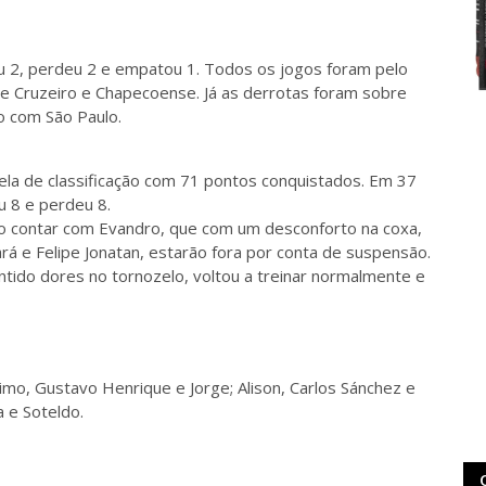
u 2, perdeu 2 e empatou 1. Todos os jogos foram pelo
re Cruzeiro e Chapecoense. Já as derrotas foram sobre
o com São Paulo.
ela de classificação com 71 pontos conquistados. Em 37
u 8 e perdeu 8.
ão contar com Evandro, que com um desconforto na coxa,
rá e Felipe Jonatan, estarão fora por conta de suspensão.
entido dores no tornozelo, voltou a treinar normalmente e
simo, Gustavo Henrique e Jorge; Alison, Carlos Sánchez e
 e Soteldo.