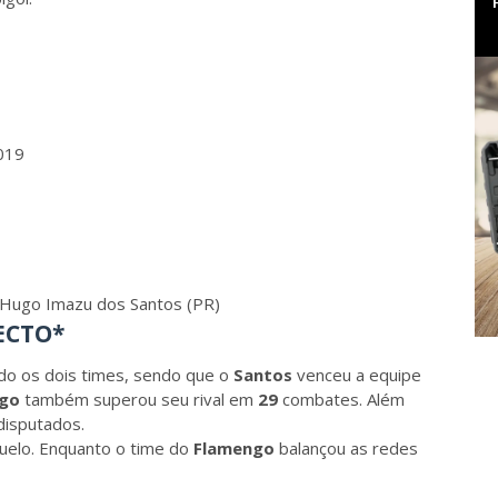
2019
or Hugo Imazu dos Santos (PR)
ECTO*
ndo os dois times, sendo que o
Santos
venceu a equipe
ngo
também superou seu rival em
29
combates. Além
disputados.
uelo. Enquanto o time do
Flamengo
balançou as redes